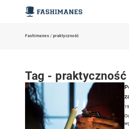
Fashimanes
/
praktyczność
Tag - praktyczność
P
z
19
Od
wy