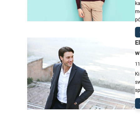
ka
m
pó
E
w
11
Ki
sw
sp