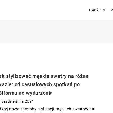
GADŻETY
P
ak stylizować męskie swetry na różne
kazje: od casualowych spotkań po
ółformalne wydarzenia
 października 2024
kryj nowe sposoby stylizacji męskich swetrów na