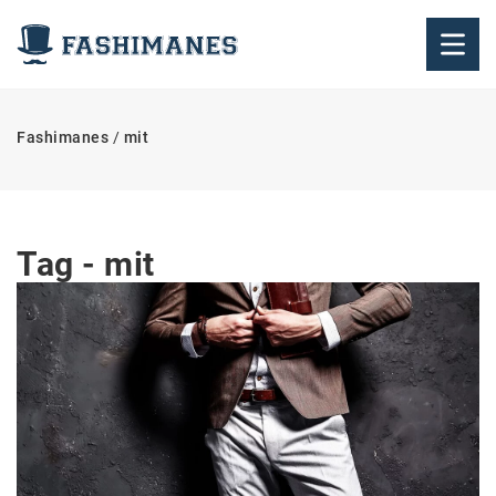
Fashimanes
/
mit
Tag - mit