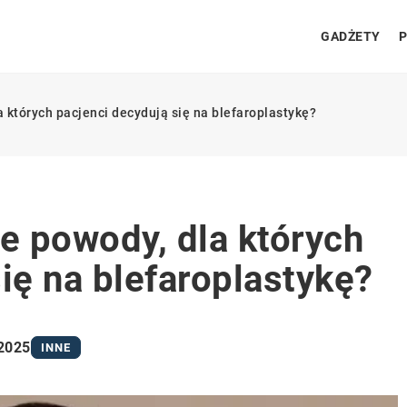
GADŻETY
P
a których pacjenci decydują się na blefaroplastykę?
ze powody, dla których
ię na blefaroplastykę?
 2025
INNE