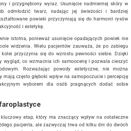
ny i przygnębiony wyraz. Usunięcie nadmiernej skóry w
b odmłodzić twarz, nadając jej świeżości i bardziej
ształtowane powieki przyczyniają się do harmonii rysów
kcyjność i estetykę.
ównie istotna, ponieważ usunięcie opadających powiek nie
 pole widzenia. Wielu pacjentów zauważa, że po zabiegu
 kolei przyczynia się do wzrostu pewności siebie. Dzięki
zy wygląd, co wzmacnia ich samoocenę i pozwala cieszyć
wodowym. Rozważając powody estetyczne, nie można
y mają często głęboki wpływ na samopoczucie i percepcję
trakcyjnym wyborem dla osób pragnących dodać sobie
faroplastyce
o kluczowy etap, który ma znaczący wpływ na ostateczne
ażdego pacjenta, ale zazwyczaj trwa od kilku dni do dwóch