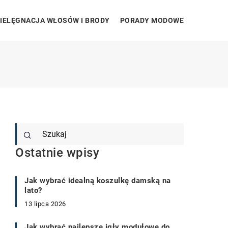
IELĘGNACJA WŁOSÓW I BRODY
PORADY MODOWE
Ostatnie wpisy
Jak wybrać idealną koszulkę damską na
lato?
13 lipca 2026
Jak wybrać najlepsze igły modułowe do