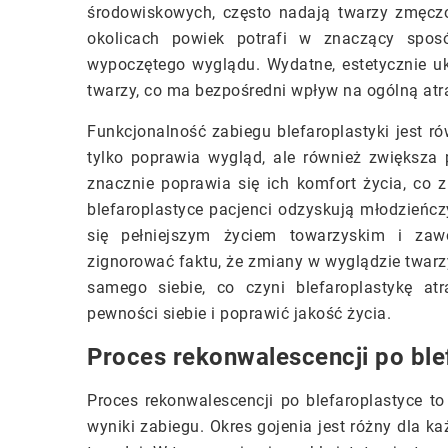
środowiskowych, często nadają twarzy zmęczo
okolicach powiek potrafi w znaczący sposó
wypoczętego wyglądu. Wydatne, estetycznie uk
twarzy, co ma bezpośredni wpływ na ogólną atra
Funkcjonalność zabiegu blefaroplastyki jest r
tylko poprawia wygląd, ale również zwiększa
znacznie poprawia się ich komfort życia, co z
blefaroplastyce pacjenci odzyskują młodzieńc
się pełniejszym życiem towarzyskim i za
zignorować faktu, że zmiany w wyglądzie twarz
samego siebie, co czyni blefaroplastykę a
pewności siebie i poprawić jakość życia.
Proces rekonwalescencji po ble
Proces rekonwalescencji po blefaroplastyce t
wyniki zabiegu. Okres gojenia jest różny dla k