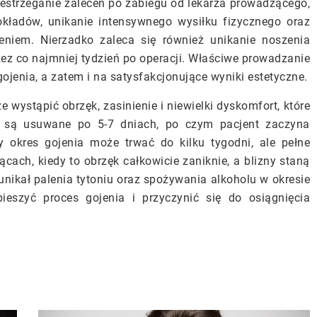
rzestrzeganie zaleceń po zabiegu od lekarza prowadzącego,
ładów, unikanie intensywnego wysiłku fizycznego oraz
niem. Nierzadko zaleca się również unikanie noszenia
z co najmniej tydzień po operacji. Właściwe prowadzanie
ojenia, a zatem i na satysfakcjonujące wyniki estetyczne.
 wystąpić obrzęk, zasinienie i niewielki dyskomfort, które
są usuwane po 5-7 dniach, po czym pacjent zaczyna
y okres gojenia może trwać do kilku tygodni, ale pełne
ącach, kiedy to obrzęk całkowicie zaniknie, a blizny staną
 unikał palenia tytoniu oraz spożywania alkoholu w okresie
ieszyć proces gojenia i przyczynić się do osiągnięcia