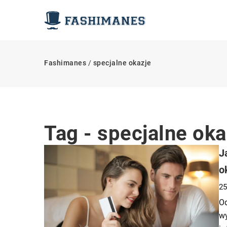
Fashimanes
/
specjalne okazje
Tag - specjalne oka
J
o
25
Od
w