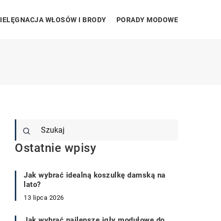
IELĘGNACJA WŁOSÓW I BRODY
PORADY MODOWE
Ostatnie wpisy
Jak wybrać idealną koszulkę damską na
lato?
13 lipca 2026
Jak wybrać najlepsze igły modułowe do