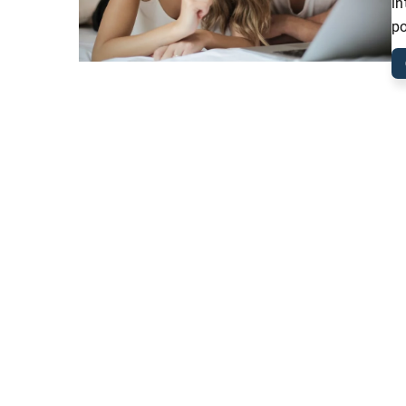
in
po