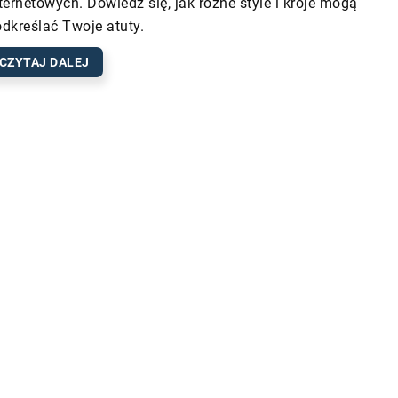
ternetowych. Dowiedz się, jak różne style i kroje mogą
dkreślać Twoje atuty.
CZYTAJ DALEJ