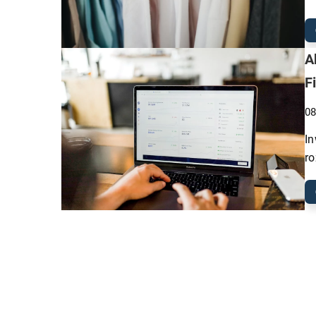
A
F
08
In
ro