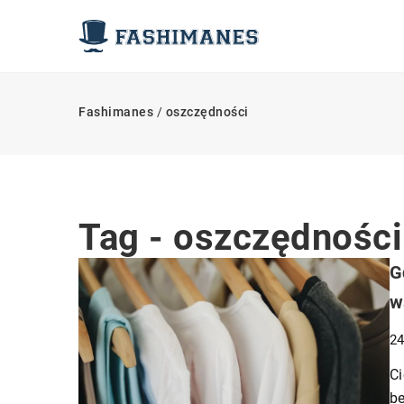
Fashimanes
/
oszczędności
Tag - oszczędności
G
w
24
Ci
be