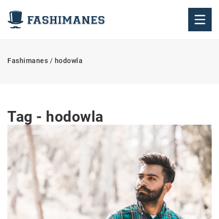
Fashimanes
/
hodowla
Tag - hodowla