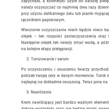
zapychała, a kosmetyki użyte do dalszej pielęg
należy oczyszczać co najmniej dwa razy dzien
przy użyciu delikatnego żelu lub pianki myjące
ręcznikiem papierowym.
Wieczorne oczyszczanie niech będzie nieco ba
olejek – ten rozpuści zanieczyszczenia oraz 
Następnie olejek ten należy zmyć wodą, a późn
na kolejne etapy pielęgnacji.
Tonizowanie i serum
Po oczyszczeniu i osuszeniu twarzy przychod
potrzeb twojej cery w danym momencie. Tonik n
najlepiej na dokładnie osuszoną. Teraz pora na
Nawilżanie
Krem nawilżający jest bardzo ważnym elemente
dobrze wyglądała oraz nie będzie miała wypry