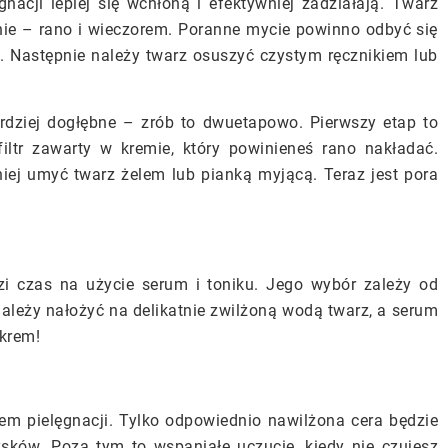
nacji lepiej się wchłoną i efektywniej zadziałają. Twarz
nie – rano i wieczorem. Poranne mycie powinno odbyć się
j. Następnie należy twarz osuszyć czystym ręcznikiem lub
rdziej dogłębne – zrób to dwuetapowo. Pierwszy etap to
filtr zawarty w kremie, który powinieneś rano nakładać.
iej umyć twarz żelem lub pianką myjącą. Teraz jest pora
zi czas na użycie serum i toniku. Jego wybór zależy od
ależy nałożyć na delikatnie zwilżoną wodą twarz, a serum
 krem!
m pielęgnacji. Tylko odpowiednio nawilżona cera będzie
sków. Poza tym to wspaniałe uczucie, kiedy nie czujesz