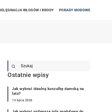
IELĘGNACJA WŁOSÓW I BRODY
PORADY MODOWE
Ostatnie wpisy
Jak wybrać idealną koszulkę damską na
lato?
13 lipca 2026
Jak wybrać najlepsze igły modułowe do