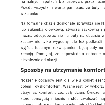
formalnych spotkań biznesowych, przez luźne
Przede wszystkim warto pamiętać, że buty n
wizerunku.
Na formalne okazje doskonale sprawdzą się kla
lub sukienką ołówkową, stworzą szykowną i pr
można zdecydować się na buty na obcasie w 
zestaw nie tylko wygodny, ale też podkreśli 
wyjścia idealnym rozwiązaniem będą buty na 
kreacją. Pamiętaj, że odpowiednio dobrane o
niezależnie od okazji.
Sposoby na utrzymanie komfor
Noszenie obcasów jest dla wielu kobiet esencj
bólem i dyskomfortem. Ważne jest, by wykorzy
utrzymać komfort przez cały dzień. Ćwiczenia
które pomagają mięśniom stóp zwalczać nap
przynosi także regularne rozciąganie stóp i łyde