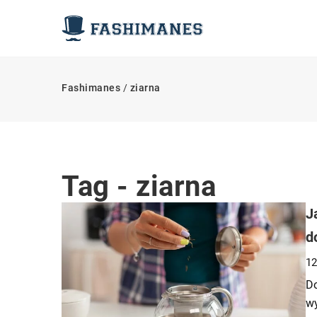
Fashimanes
/
ziarna
Tag - ziarna
J
d
12
Do
wy