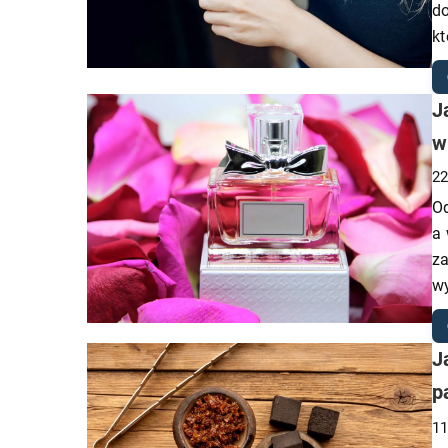
do
kt
J
w
22
O
a 
za
wy
J
p
11