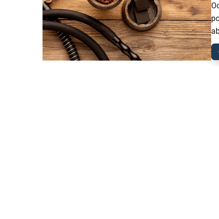
Od
po
ab