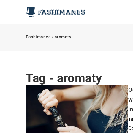
Fashimanes
/
aromaty
Tag - aromaty
O
w
i
18
Od